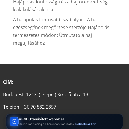
Hajápolás fontossága és a hajtöredezettség
kialakulásának okai
A hajápolás fontosabb szabályai – A haj
egészségének megőrzése
szerzője
Hajápolás
természetes módon: Útmutató a haj
megújításához
CÍM:
Budapest, 1212, (Csepel) Kikötő utca 13
Telefon: +36 70 882 2857
AI-SEO tanúsított weboldal
Online marketing és keresőoptimalizálás:
Bakó Krisztián