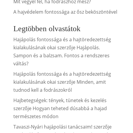
Mit vegyél fel, ha fodrászhoz mész?
A hajvédelem fontossága az ősz beköszöntével
Legtöbben olvastátok
Hajápolás fontossága és a hajtöredezettség
kialakulásának okai
szerzője
Hajápolás.
Sampon és a balzsam. Fontos a rendszeres
váltás?
Hajápolás fontossága és a hajtöredezettség
kialakulásának okai
szerzője
Minden, amit
tudnod kell a fodrászokról
Hajbetegségek: tények, tünetek és kezelés
szerzője
Hogyan teheted dúsabbá a hajad
természetes módon
Tavaszi-Nyári hajápolási tanácsaim!
szerzője