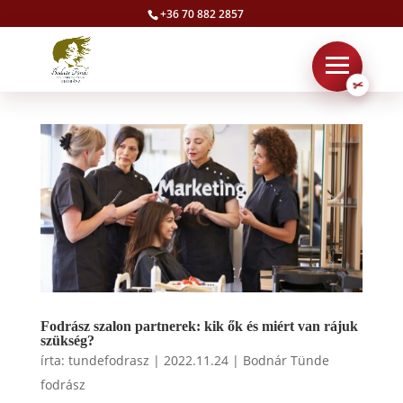
+36 70 882 2857
Fodrász szalon partnerek: kik ők és miért van rájuk
szükség?
írta:
tundefodrasz
|
2022.11.24
|
Bodnár Tünde
fodrász