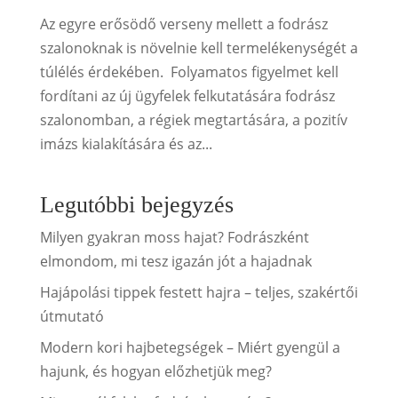
Az egyre erősödő verseny mellett a fodrász
szalonoknak is növelnie kell termelékenységét a
túlélés érdekében. Folyamatos figyelmet kell
fordítani az új ügyfelek felkutatására fodrász
szalonomban, a régiek megtartására, a pozitív
imázs kialakítására és az...
Legutóbbi bejegyzés
Milyen gyakran moss hajat? Fodrászként
elmondom, mi tesz igazán jót a hajadnak
Hajápolási tippek festett hajra – teljes, szakértői
útmutató
Modern kori hajbetegségek – Miért gyengül a
hajunk, és hogyan előzhetjük meg?